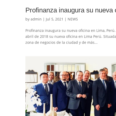
Profinanza inaugura su nueva 
by
admin
|
Jul 5, 2021
|
NEWS
Profinanza inaugura su nueva oficina en Lima, Perú
abril de 2018 su nueva oficina en Lima Perú. Situad
zona de negocios de la ciudad y de más...