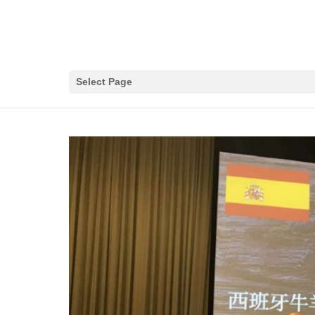
Select Page