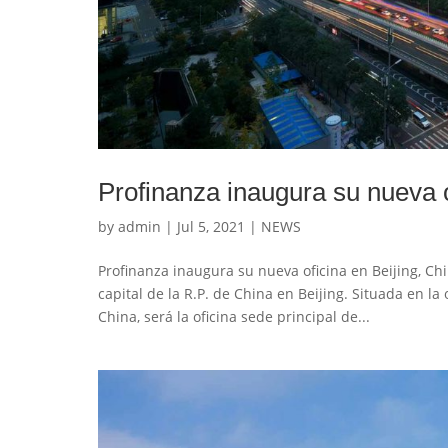
Profinanza inaugura su nueva o
by
admin
|
Jul 5, 2021
|
NEWS
Profinanza inaugura su nueva oficina en Beijing, Ch
capital de la R.P. de China en Beijing. Situada en 
China, será la oficina sede principal de...